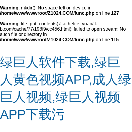
Warning
: mkdir(): No space left on device in
/home/www/wwwroot/Z1024.COM/func.php
on line
127
Warning
: file_put_contents(./cachefile_yuan/ff-
b.com/cache/77/198f9/cc456.html): failed to open stream: No
such file or directory in
/home/www/wwwroot/Z1024.COM/func.php
on line
115
绿巨人软件下载,绿巨
人黄色视频APP,成人绿
巨人视频,绿巨人视频
APP下载污