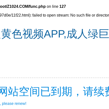
oot/Z1024.COM/func.php
on line
127
97d0e/11f22.html): failed to open stream: No such file or directo
黄色视频APP,成人绿
网站空间已到期，请续
, please renew!