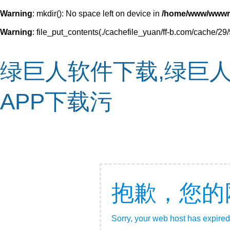
Warning
: mkdir(): No space left on device in
/home/www/wwwr
Warning
: file_put_contents(./cachefile_yuan/ff-b.com/cache/29/
绿巨人软件下载,绿巨人
APP下载污
抱歉，您的
Sorry, your web host has expired